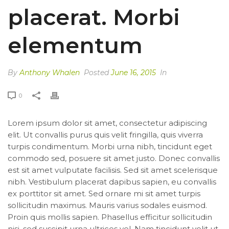
placerat. Morbi
elementum
By
Anthony Whalen
Posted
June 16, 2015
In
0
Lorem ipsum dolor sit amet, consectetur adipiscing
elit. Ut convallis purus quis velit fringilla, quis viverra
turpis condimentum. Morbi urna nibh, tincidunt eget
commodo sed, posuere sit amet justo. Donec convallis
est sit amet vulputate facilisis. Sed sit amet scelerisque
nibh. Vestibulum placerat dapibus sapien, eu convallis
ex porttitor sit amet. Sed ornare mi sit amet turpis
sollicitudin maximus. Mauris varius sodales euismod.
Proin quis mollis sapien. Phasellus efficitur sollicitudin
nisi, sed suscipit urna ultrices vel. Nam tincidunt velit ut